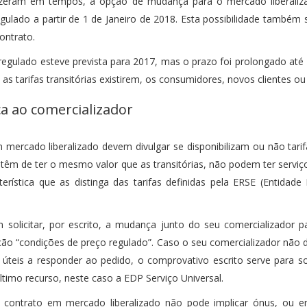
zeram em tempos, a opção de mudança para o mercado liberalizad
gulado a partir de 1 de Janeiro de 2018. Esta possibilidade também 
ontrato.
egulado esteve prevista para 2017, mas o prazo foi prolongado a
as tarifas transitórias existirem, os consumidores, novos clientes ou
ça ao comercializador
mercado liberalizado devem divulgar se disponibilizam ou não tarif
fas têm de ter o mesmo valor que as transitórias, não podem ter servi
erística que as distinga das tarifas definidas pela ERSE (Entidad
olicitar, por escrito, a mudança junto do seu comercializador pa
o “condições de preço regulado”. Caso o seu comercializador não dis
úteis a responder ao pedido, o comprovativo escrito serve para so
ltimo recurso, neste caso a EDP Serviço Universal.
 contrato em mercado liberalizado não pode implicar ónus, ou e