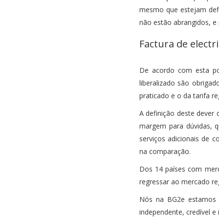
mesmo que estejam defini
não estão abrangidos, e 
Factura de elect
De acordo com esta por
liberalizado são obrigad
praticado e o da tarifa 
A definição deste dever 
margem para dúvidas, qu
serviços adicionais de c
na comparação.
Dos 14 países com merca
regressar ao mercado reg
Nós na BG2e estamos ao
independente, credível e 