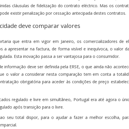
das cláusulas de fidelização do contrato eléctrico. Mas os contrat
pode existir penalização por cessação antecipada destes contratos.
ricidade deve comparar valores
taria que entra em vigor em Janeiro, os comercializadores de e
os a apresentar na factura, de forma visível e inequívoca, o valor d
regulada. Esta inovação passa a ser vantajosa para o consumidor.
de informação deve ser definida pela ERSE, o que ainda não acontece
e o valor a considerar nesta comparação tem em conta a totalida
ontratação obrigatória para aceder às condições de preço estabelec
dos regulado e livre em simultâneo, Portugal era até agora o úni
ulado após transição para o livre.
 seu total dispor, para o ajudar a fazer a melhor escolha, pa
imparcial.